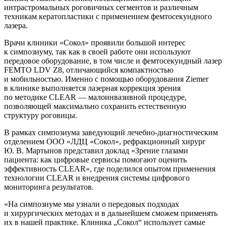
интрастромальных роговичных сегментов и различным
техникам кератопластики с применением фемтосекундного
лазера.
Врачи клиники «Сокол» проявили большой интерес
к симпозиуму, так как в своей работе они используют
передовое оборудование, в том числе и фемтосекундный лазер
FEMTO LDV Z8, отличающийся компактностью
и мобильностью. Именно с помощью оборудования Ziemer
в клинике выполняется лазерная коррекция зрения
по методике CLEAR — малоинвазивной процедуре,
позволяющей максимально сохранить естественную
структуру роговицы.
В рамках симпозиума заведующий лечебно-диагностическим
отделением ООО «ЛДЦ «Сокол», рефракционный хирург
Ю. В. Мартынов представил доклад «Зрение глазами
пациента: как цифровые сервисы помогают оценить
эффективность CLEAR», где поделился опытом применения
технологии CLEAR и внедрения системы цифрового
мониторинга результатов.
«На симпозиуме мы узнали о передовых подходах
и хирургических методах и в дальнейшем сможем применять
их в нашей практике. Клиника „Сокол“ использует самые