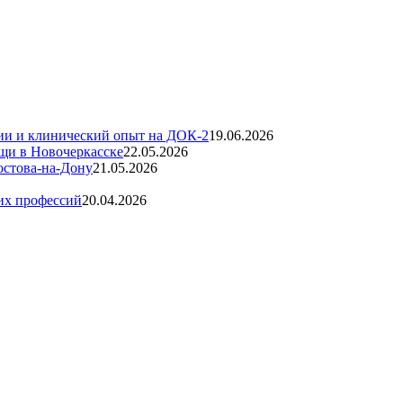
ии и клинический опыт на ДОК-2
19.06.2026
щи в Новочеркасске
22.05.2026
остова-на-Дону
21.05.2026
их профессий
20.04.2026