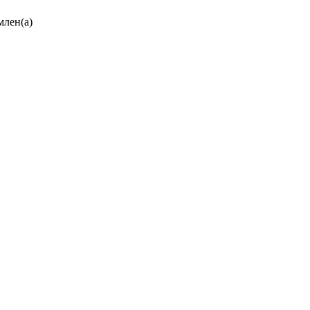
млен(а)